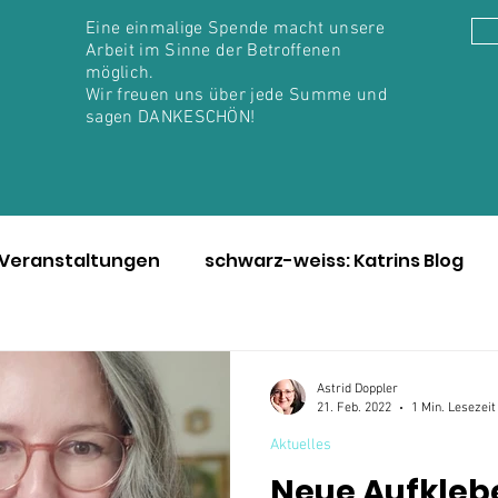
Eine einmalige Spende macht unsere
Arbeit im Sinne der Betroffenen
möglich.
Wir freuen uns über jede Summe und
sagen DANKESCHÖN!
Veranstaltungen
schwarz-weiss: Katrins Blog
nen
Awareness Monat Mai
Immer für euch da
Astrid Doppler
21. Feb. 2022
1 Min. Lesezeit
autmelanom
Hautkrebs-Screening
Julie vs Bill
Aktuelles
Neue Aufklebe