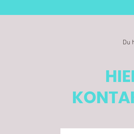
Du 
HIE
KONTAK