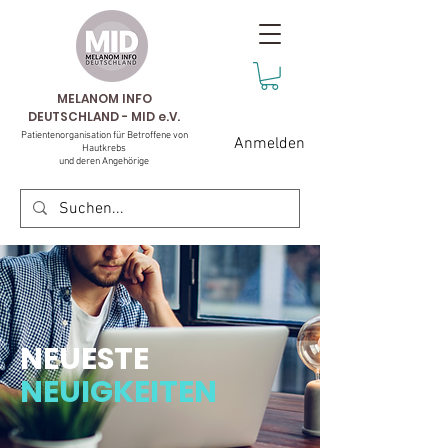
MELANOM INFO
DEUTSCHLAND - MID e.V.
Patientenorganisation für Betroffene von
Anmelden
Hautkrebs
und deren Angehörige
NEUESTE
NEUIGKEITEN