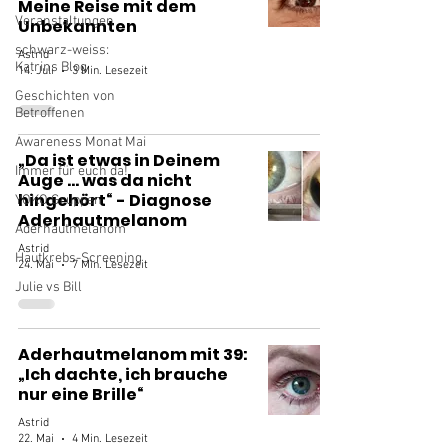
Meine Reise mit dem
Veranstaltungen
Unbekannten
schwarz-weiss:
Astrid
Katrins Blog
14. Juli
3 Min. Lesezeit
Geschichten von
Betroffenen
Awareness Monat Mai
„Da ist etwas in Deinem
Immer für euch da!
Auge … was da nicht
hingehört“ - Diagnose
YOKO Gruppen
Aderhautmelanom
Aderhautmelanom
Astrid
Hautkrebs-Screening
24. Mai
7 Min. Lesezeit
Julie vs Bill
Aderhautmelanom mit 39:
„Ich dachte, ich brauche
nur eine Brille“
Astrid
22. Mai
4 Min. Lesezeit