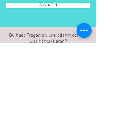
ABSENDEN
Du hast Fragen an uns oder möchtest
uns kontaktieren?
Sehr gerne!
HIER KANNST DU LEICHT
KONTAKT MIT UNS
AUFNEHMEN: