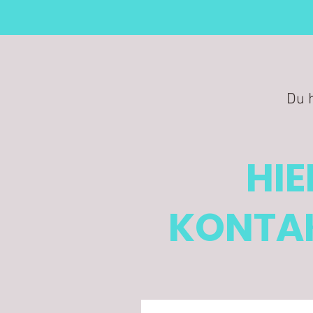
Du 
HIE
KONTAK