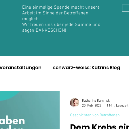
Eine einmalige Spende macht unsere
Arbeit im Sinne der Betroffenen
möglich.
Wir freuen uns über jede Summe und
sagen DANKESCHÖN!
Veranstaltungen
schwarz-weiss: Katrins Blog
nen
Awareness Monat Mai
Immer für euch da
Katharina Kaminski
20. Feb. 2022
1 Min. Lesezeit
autmelanom
Hautkrebs-Screening
Julie vs Bill
Geschichten von Betroffenen
Dem Krebs ein