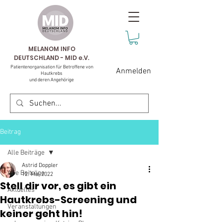
MELANOM INFO
DEUTSCHLAND - MID e.V.
Patientenorganisation für Betroffene von
Anmelden
Hautkrebs
und deren Angehörige
Beitrag
Alle Beiträge
Astrid Doppler
Alle Beiträge
12. Mai 2022
Stell dir vor, es gibt ein
Aktuelles
Hautkrebs-Screening und
Veranstaltungen
keiner geht hin!