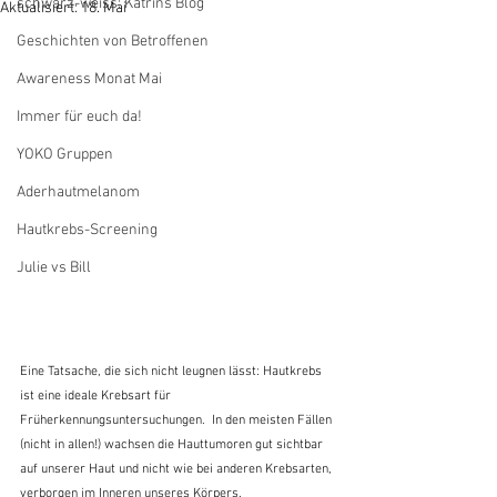
schwarz-weiss: Katrins Blog
Aktualisiert:
18. Mai
Geschichten von Betroffenen
Awareness Monat Mai
Immer für euch da!
YOKO Gruppen
Aderhautmelanom
Hautkrebs-Screening
Julie vs Bill
Eine Tatsache, die sich nicht leugnen lässt: Hautkrebs 
ist eine ideale Krebsart für 
Früherkennungsuntersuchungen.  In den meisten Fällen 
(nicht in allen!) wachsen die Hauttumoren gut sichtbar 
auf unserer Haut und nicht wie bei anderen Krebsarten, 
verborgen im Inneren unseres Körpers.