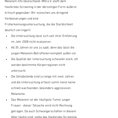
Melanom Info Deutschland- MID e.V. steht dem 
Hautkrebs-Screening in der derzeitigen Form äußerst 
kritisch gegenüber. Wir wünschen uns dringend 
Verbesserungen und eine 
Früherkennungsuntersuchung, die die Sterblichkeit 
deutlich verringert!
Die Untersuchung lässt sich seit ihrer Einführung 
im Jahr 2008 nicht evaluieren. 
Ab 35 Jahren ist uns zu spät, denn das lässt die 
jungen Melanom-Betroffenen komplett außen vor.
Die Qualität der Untersuchung schwankt stark, oft 
werden bestimmte Körperregionen nicht 
untersucht. 
Die Zeitabstände sind zu lange mit zwei Jahren 
und die Untersuchung erfasst somit meist keine 
schnell wachsenden, besonders aggressiven 
Melanome. 
Das Melanom ist der häufigste Tumor junger 
Frauen - dieser Tatsache wird nicht Rechnung 
getragen. Da auch Schwangerschaften in diesem 
Alter häufig sind, sollte das Hautkrebs-Screening 