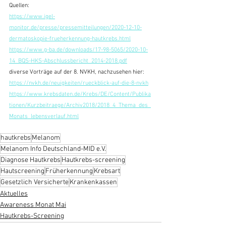
Quellen: 
https://www.igel-
monitor.de/presse/pressemitteilungen/2020-12-10-
dermatoskopie-frueherkennung-hautkrebs.html
https://www.g-ba.de/downloads/17-98-5065/2020-10-
14_BQS-HKS-Abschlussbericht_2014-2018.pdf
diverse Vorträge auf der 8. NVKH, nachzusehen hier: 
https://nvkh.de/neuigkeiten/rueckblick-auf-die-8-nvkh
https://www.krebsdaten.de/Krebs/DE/Content/Publika
tionen/Kurzbeitraege/Archiv2018/2018_4_Thema_des_
Monats_lebensverlauf.html
hautkrebs
Melanom
Melanom Info Deutschland-MID e.V.
Diagnose Hautkrebs
Hautkrebs-screening
Hautscreening
Früherkennung
Krebsart
Gesetzlich Versicherte
Krankenkassen
Aktuelles
Awareness Monat Mai
Hautkrebs-Screening