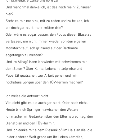
Ich schreibe, erzähle und höre zu.
Und manchmal denke ich, ist das noch mein "Zuhause" 
hier?
Steht es mir noch zu, mit zu reden und zu heulen, ich 
bin doch gar nicht mehr mitten drin?
Oder wäre es sogar besser, den Focus dieser Blase zu 
verlassen, um nicht immer wieder von den eigenen 
Monstern teuflisch grinsend auf der Bettkante 
abgefangen zu werden?
Und im Alltag? Kann ich wieder mit schwimmen mit 
dem Strom? Über Klima, Lebensmittelpreise und 
Pubertät quatschen, zur Arbeit gehen und mir 
höchstens Sorgen über den TÜV-Termin machen?
Ich weiss die Antwort nicht.
Vielleicht gibt es sie auch gar nicht. Oder noch nicht.
Heute bin ich Springerin zwischen den Welten.
Ich mache mir Gedanken über den Elternsprechtag, den 
Dienstplan und den TÜV-Termin.
Und ich denke mit einem Riesenkloß im Hals an die, die 
in der anderen Welt grade um ihr Leben kämpfen, 