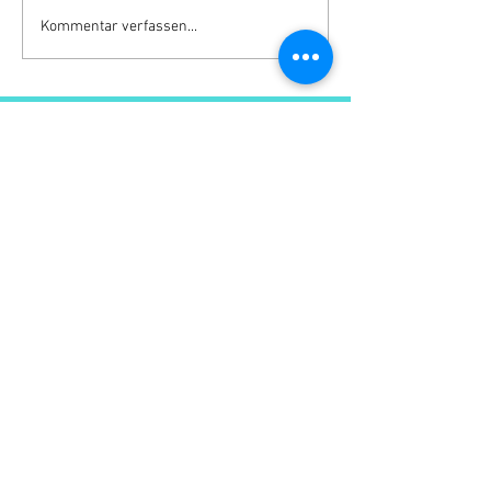
Kommentar verfassen...
MÖCHTEST DU UNSEREN
NEWSLETTER BEKOMMEN?
Dann melde dich einfach hier dafür an!
Ich habe die Datenschutzerklärung zur
Kenntnis genommen.