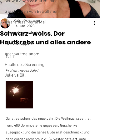
schwarz-weiss: Katrins Blog
Geschichten von Betroffenen
Katrin Wiemeyer
Awareness Monat Mai
14. Jan. 2023
Schwarz-weiss. Der
Immer für euch da!
Hautkrebs und alles andere
YOKO Gruppen
Aderhautmelanom
Teil 11
Hautkrebs-Screening
Frohes , neues Jahr!
Julie vs Bill
Da ist es schon, das neue Jahr. Die Weihnachtszeit ist 
rum, 400 Dominosteine gegessen, Geschenke 
ausgepackt und die ganze Bude erst geschmückt und 
dann wieder entschmückt. Sylvester gefeiert, gute 