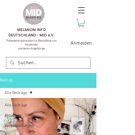
MELANOM INFO
DEUTSCHLAND - MID e.V.
Patientenorganisation für Betroffene von
Anmelden
Hautkrebs
und deren Angehörige
Beitrag
Alle Beiträge
Alle Beiträge
Aktuelles
Veranstaltungen