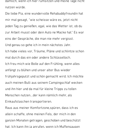
dämlich, wenn ich hier rumsitzen und meine Tage nicht 
nutzen würde.
Die liebe Pia, eine wundervolle Rehabuddyfreundin hat 
mir mal gesagt, "wie scheisse wäre es, jetzt nicht 
jeden Tag zu genießen, egal, wie das Wetter ist, ob du 
zur Arbeit musst oder dein Auto ne Macke hat." Es war 
eins der Gespräche, die man nie mehr vergisst.
Und genau so gehe ich in mein nächstes Jahr.
Ich habe vieles vor, Träume, Pläne und schlintze schon 
mal durch das ein oder andere Schlüsselloch.
Ich freu mich wie Bolle auf den Frühling, wenn alles 
anfängt zu blühen und unser alter Bus wieder 
frühjahrsgeputzt und schön gemacht wird. Ich möchte 
auch meinen Bulli aus seinem Campingschlaf wecken 
und ihn hier und da mal für kleine Tripps zu tollen 
Menschen nutzen...der kann nämlich mehr, als 
Einkaufstaschen transportieren.
Raus aus meiner Komfortzone,spüren, dass ich es 
allein schaffe, ohne meinen Fels, der mich in den 
ganzen Monaten getragen, geschoben und beschützt 
hat. Ich kann ihn ja anrufen, wenn ich Muffensausen 