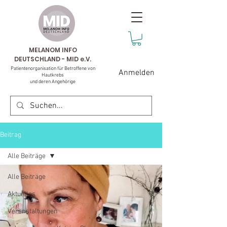
MELANOM INFO
DEUTSCHLAND - MID e.V.
Patientenorganisation für Betroffene von
Anmelden
Hautkrebs
und deren Angehörige
Beitrag
Alle Beiträge
Alle Beiträge
Aktuelles
Veranstaltungen