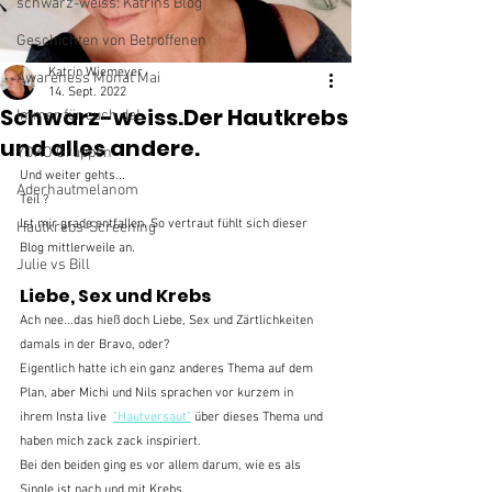
schwarz-weiss: Katrins Blog
Geschichten von Betroffenen
Katrin Wiemeyer
Awareness Monat Mai
14. Sept. 2022
Schwarz-weiss.Der Hautkrebs
Immer für euch da!
und alles andere.
YOKO Gruppen
Und weiter gehts...
Aderhautmelanom
Teil ?
Ist mir grade entfallen. So vertraut fühlt sich dieser 
Hautkrebs-Screening
Blog mittlerweile an.
Julie vs Bill
Liebe, Sex und Krebs
Ach nee...das hieß doch Liebe, Sex und Zärtlichkeiten 
damals in der Bravo, oder?
Eigentlich hatte ich ein ganz anderes Thema auf dem 
Plan, aber Michi und Nils sprachen vor kurzem in 
ihrem Insta live  
"Hautversaut"
 über dieses Thema und 
haben mich zack zack inspiriert.
Bei den beiden ging es vor allem darum, wie es als 
Single ist nach und mit Krebs.