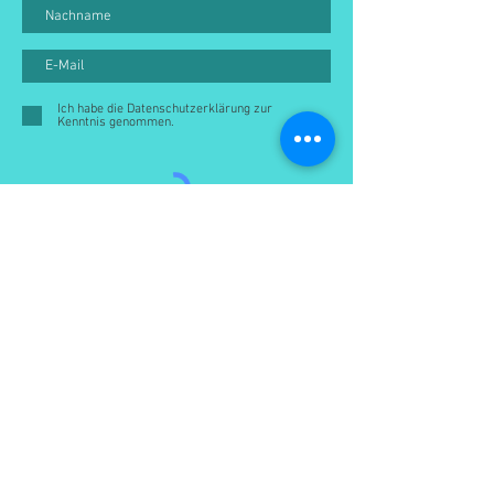
Ich habe die Datenschutzerklärung zur
Kenntnis genommen.
ABSENDEN
Du hast Fragen an uns oder möchtest
uns kontaktieren?
Sehr gerne!
HIER KANNST DU LEICHT
KONTAKT MIT UNS