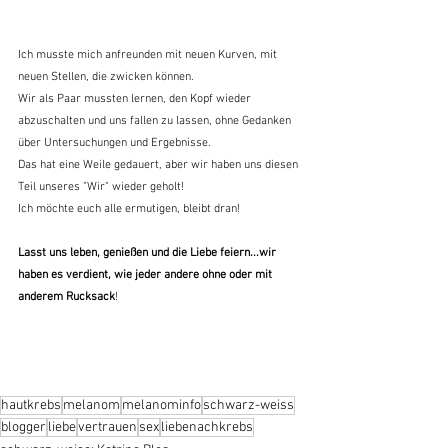
Ich musste mich anfreunden mit neuen Kurven, mit 
neuen Stellen, die zwicken können.
Wir als Paar mussten lernen, den Kopf wieder 
abzuschalten und uns fallen zu lassen, ohne Gedanken 
über Untersuchungen und Ergebnisse.
Das hat eine Weile gedauert, aber wir haben uns diesen 
Teil unseres "Wir" wieder geholt!
Ich möchte euch alle ermutigen, bleibt dran!
Lasst uns leben, genießen und die Liebe feiern...wir 
haben es verdient, wie jeder andere ohne oder mit 
anderem Rucksack
!
hautkrebs
melanom
melanominfo
schwarz-weiss
blogger
liebe
vertrauen
sex
liebenachkrebs