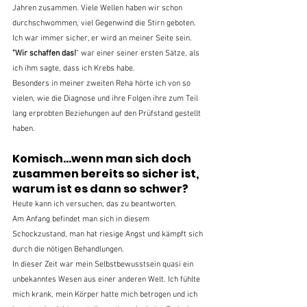
Jahren zusammen. Viele Wellen haben wir schon 
durchschwommen, viel Gegenwind die Stirn geboten. 
Ich war immer sicher, er wird an meiner Seite sein. 
"Wir schaffen das!
" war einer seiner ersten Sätze, als 
ich ihm sagte, dass ich Krebs habe.
Besonders in meiner zweiten Reha hörte ich von so 
vielen, wie die Diagnose und ihre Folgen ihre zum Teil 
lang erprobten Beziehungen auf den Prüfstand gestellt 
haben.
Komisch...wenn man sich doch 
zusammen bereits so sicher ist, 
warum ist es dann so schwer?
Heute kann ich versuchen, das zu beantworten.
Am Anfang befindet man sich in diesem 
Schockzustand, man hat riesige Angst und kämpft sich 
durch die nötigen Behandlungen.
In dieser Zeit war mein Selbstbewusstsein quasi ein 
unbekanntes Wesen aus einer anderen Welt. Ich fühlte 
mich krank, mein Körper hatte mich betrogen und ich 