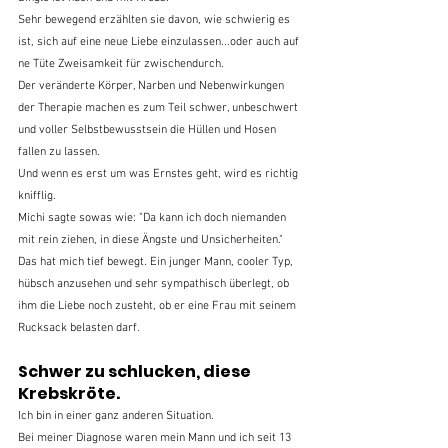
Sehr bewegend erzählten sie davon, wie schwierig es 
ist, sich auf eine neue Liebe einzulassen...oder auch auf 
ne Tüte Zweisamkeit für zwischendurch.
Der veränderte Körper, Narben und Nebenwirkungen 
der Therapie machen es zum Teil schwer, unbeschwert 
und voller Selbstbewusstsein die Hüllen und Hosen 
fallen zu lassen.
Und wenn es erst um was Ernstes geht, wird es richtig 
knifflig.
Michi sagte sowas wie: "Da kann ich doch niemanden 
mit rein ziehen, in diese Ängste und Unsicherheiten."
Das hat mich tief bewegt. Ein junger Mann, cooler Typ, 
hübsch anzusehen und sehr sympathisch überlegt, ob 
ihm die Liebe noch zusteht, ob er eine Frau mit seinem 
Rucksack belasten darf.
Schwer zu schlucken, diese 
Krebskröte.
Ich bin in einer ganz anderen Situation.
Bei meiner Diagnose waren mein Mann und ich seit 13 