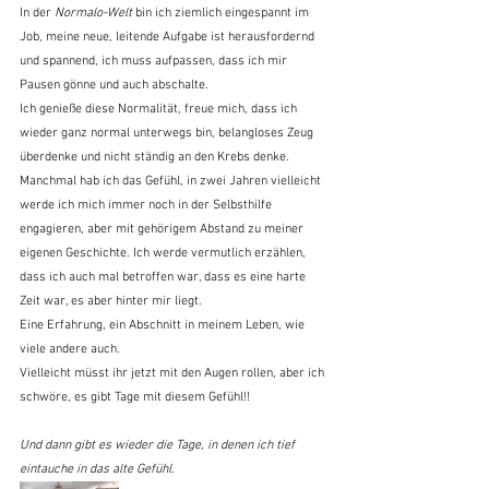
In der 
Normalo-Welt
 bin ich ziemlich eingespannt im 
Job, meine neue, leitende Aufgabe ist herausfordernd 
und spannend, ich muss aufpassen, dass ich mir 
Pausen gönne und auch abschalte.
Ich genieße diese Normalität, freue mich, dass ich 
wieder ganz normal unterwegs bin, belangloses Zeug 
überdenke und nicht ständig an den Krebs denke. 
Manchmal hab ich das Gefühl, in zwei Jahren vielleicht 
werde ich mich immer noch in der Selbsthilfe 
engagieren, aber mit gehörigem Abstand zu meiner 
eigenen Geschichte. Ich werde vermutlich erzählen, 
dass ich auch mal betroffen war, dass es eine harte 
Zeit war, es aber hinter mir liegt.
Eine Erfahrung, ein Abschnitt in meinem Leben, wie 
viele andere auch.
Vielleicht müsst ihr jetzt mit den Augen rollen, aber ich 
schwöre, es gibt Tage mit diesem Gefühl!!
Und dann gibt es wieder die Tage, in denen ich tief 
eintauche in das alte Gefühl.