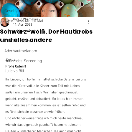
schwarz-weiss: Katrins Blog
Geschichten von Betroffenen
Katrin Wiemeyer
Awareness Monat Mai
11. Apr. 2023
Schwarz-weiß. Der Hautkrebs
Immer für euch da!
und alles andere
YOKO Gruppen
Aderhautmelanom
Teil 14
Hautkrebs-Screening
Frohe Ostern!
Julie vs Bill
Ihr Lieben, ich hoffe, ihr hattet schicke Ostern, bei uns 
war die Hütte voll, alle Kinder zum Teil mit Lieben 
saßen um unseren Tisch. Wir haben geschmaust, 
gelacht, erzählt und debattiert. So ist es hier immer, 
wenn alle zusammen kommen, es ist selten ruhig und 
es fühlt sich ein bisschen an wie früher.
Und ehrlicherweise frage ich mich heute manchmal, 
wie wir das eigentlich geschafft haben mit diesem 
Haufen wunderbarer Menschen, die auch mal nicht 