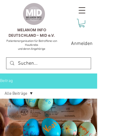
MELANOM INFO
DEUTSCHLAND - MID e.V.
Patientenorganisation für Betroffene von
Anmelden
Hautkrebs
und deren Angehörige
Beitrag
Alle Beiträge
Alle Beiträge
Aktuelles
Veranstaltungen