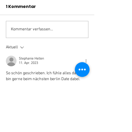
1 Kommentar
Kommentar verfassen...
Aktuell
Stephanie Hellen
11. Apr. 2023
So schön geschrieben. Ich fühle alles daran ♥️ 
bin gerne beim nächsten berlin Date dabei.
Gefällt mir
MÖCHTEST DU UNSEREN
NEWSLETTER BEKOMMEN?
Dann melde dich einfach hier dafür an!