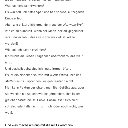
Was soll ich da antworten?
Es war toll, ich hatte Spaß und hab schöne, aufregende 
Dinge erlebt.
Aber wie erkläre ich jemandem aus der
 Normalo-Welt
, 
wie es sich anfühlt, wenn der Mann, der dir gegenüber 
sitzt, dir erzählt, dass sein großes Ziel ist, 40 zu 
werden!?
Wie soll ich davon erzählen?
Ich würde die lieben Fragenden überfordern, das weiß 
ich...
Und deshalb schweige ich heute immer öfter.
Es ist ein bisschen so, wie mit 
Nicht-Eltern
 über das 
Mutter-sein
 zu sprechen...es geht einfach nicht.
Man kann Fakten berichten, man löst Gefühle aus, aber 
sie werden nie so sein wie bei jemandem, der in der 
gleichen Situation ist. Punkt. Daran lässt sich nicht 
rütteln, jedenfalls nicht für mich. Oder noch nicht, wer 
weiß.
Und was mache ich nun mit dieser Erkenntnis?