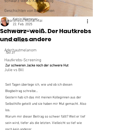
schwarz-weiss: Katrins Blog
Geschichten von Betroffenen
Katrin Wiemeyer
Awareness Monat Mai
22. Feb. 2025
Schwarz-weiß. Der Hautkrebs
Immer für euch da!
und alles andere
YOKO Gruppen
Aderhautmelanom
Teil 31
Hautkrebs-Screening
Zur schweren Jacke noch der schwere Hut
Julie vs Bill
Seit Tagen überlege ich, wie und ob ich diesen 
Blogbeitrag schreibe…
Gestern hab ich das mit meinen Kolleginnen aus der 
Selbsthilfe geteilt und sie haben mir Mut gemacht. Also 
los.
Warum mir dieser Beitrag so schwer fällt? Weil er tief 
sein wird, tiefer als die letzten. Vielleicht so tief wie 
noch kein anderer.