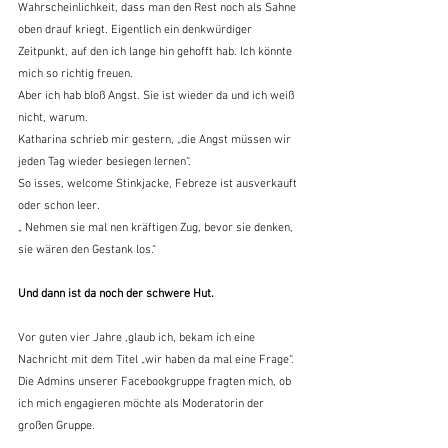
Wahrscheinlichkeit, dass man den Rest noch als Sahne 
oben drauf kriegt. Eigentlich ein denkwürdiger 
Zeitpunkt, auf den ich lange hin gehofft hab. Ich könnte 
mich so richtig freuen.
Aber ich hab bloß Angst. Sie ist wieder da und ich weiß 
nicht, warum.
Katharina schrieb mir gestern, „die Angst müssen wir 
jeden Tag wieder besiegen lernen“.
So isses, welcome Stinkjacke, Febreze ist ausverkauft 
oder schon leer.
„ Nehmen sie mal nen kräftigen Zug, bevor sie denken, 
sie wären den Gestank los.“
Und
dann ist
da
noch der schwere
Hut.
Vor guten vier Jahre ,glaub ich, bekam ich eine 
Nachricht mit dem Titel „wir haben da mal eine Frage“.
Die Admins unserer Facebookgruppe fragten mich, ob 
ich mich engagieren möchte als Moderatorin der 
großen Gruppe.