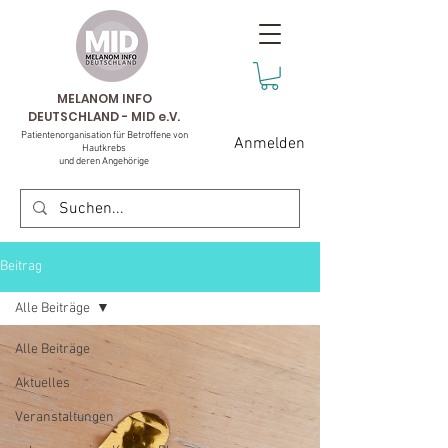
MELANOM INFO
DEUTSCHLAND - MID e.V.
Patientenorganisation für Betroffene von
Anmelden
Hautkrebs
und deren Angehörige
Beitrag
Alle Beiträge
Alle Beiträge
Aktuelles
Veranstaltungen