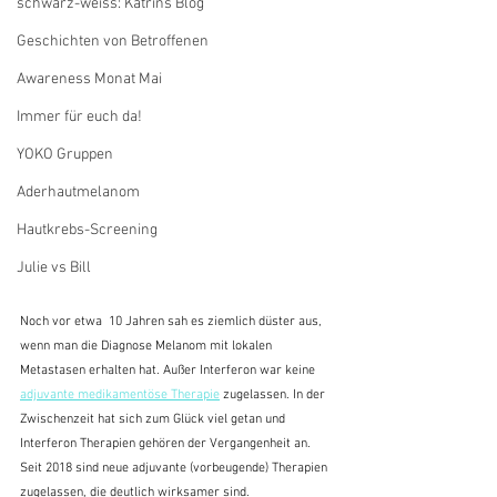
schwarz-weiss: Katrins Blog
Geschichten von Betroffenen
Awareness Monat Mai
Immer für euch da!
YOKO Gruppen
Aderhautmelanom
Hautkrebs-Screening
Julie vs Bill
Noch vor etwa  10 Jahren sah es ziemlich düster aus, 
wenn man die Diagnose Melanom mit lokalen 
Metastasen erhalten hat. Außer Interferon war keine 
adjuvante medikamentöse Therapie
 zugelassen. In der 
Zwischenzeit hat sich zum Glück viel getan und 
Interferon Therapien gehören der Vergangenheit an. 
Seit 2018 sind neue adjuvante (vorbeugende) Therapien 
zugelassen, die deutlich wirksamer sind.