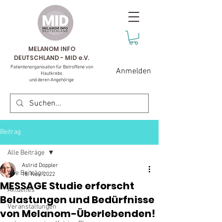
MELANOM INFO
DEUTSCHLAND - MID e.V.
Patientenorganisation für Betroffene von
Anmelden
Hautkrebs
und deren Angehörige
Beitrag
Alle Beiträge
Astrid Doppler
Alle Beiträge
18. Nov. 2022
MESSAGE Studie erforscht
Aktuelles
Belastungen und Bedürfnisse
Veranstaltungen
von Melanom-Überlebenden!