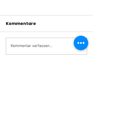
Kommentare
Kommentar verfassen...
MÖCHTEST DU UNSEREN
NEWSLETTER BEKOMMEN?
Dann melde dich einfach hier dafür an!