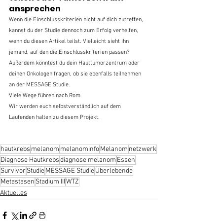
ansprechen
Wenn die Einschlusskriterien nicht auf dich zutreffen, 
kannst du der Studie dennoch zum Erfolg verhelfen, 
wenn du diesen Artikel teilst. Vielleicht sieht ihn 
jemand, auf den die Einschlusskriterien passen? 
Außerdem könntest du dein Hauttumorzentrum oder 
deinen Onkologen fragen, ob sie ebenfalls teilnehmen 
an der MESSAGE Studie. 
Viele Wege führen nach Rom. 
Wir werden euch selbstverständlich auf dem 
Laufenden halten zu diesem Projekt.
hautkrebs
melanom
melanominfo
Melanom
netzwerk
Diagnose Hautkrebs
diagnose melanom
Essen
Survivor
Studie
MESSAGE Studie
Überlebende
Metastasen
Stadium III
WTZ
Aktuelles