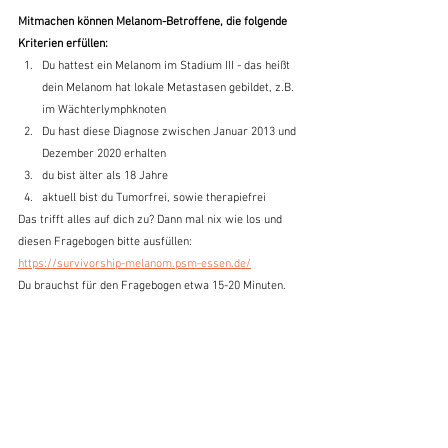
Mitmachen können Melanom-Betroffene, die folgende 
Kriterien erfüllen:
Du hattest ein Melanom im Stadium III - das heißt 
dein Melanom hat lokale Metastasen gebildet, z.B. 
im Wächterlymphknoten
Du hast diese Diagnose zwischen Januar 2013 und 
Dezember 2020 erhalten
du bist älter als 18 Jahre
aktuell bist du Tumorfrei, sowie therapiefrei
Das trifft alles auf dich zu? Dann mal nix wie los und 
diesen Fragebogen bitte ausfüllen: 
https://survivorship-melanom.psm-essen.de/
Du brauchst für den Fragebogen etwa 15-20 Minuten.