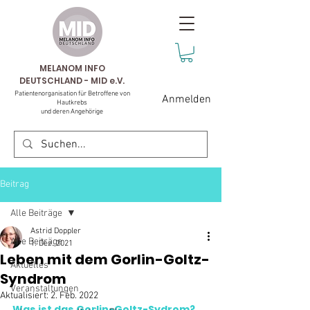
MELANOM INFO
DEUTSCHLAND - MID e.V.
Patientenorganisation für Betroffene von
Anmelden
Hautkrebs
und deren Angehörige
Beitrag
Alle Beiträge
Astrid Doppler
Alle Beiträge
1. Dez. 2021
Leben mit dem Gorlin-Goltz-
Aktuelles
Syndrom
Veranstaltungen
Aktualisiert:
2. Feb. 2022
Was ist das Gorlin-Goltz-Sydrom?