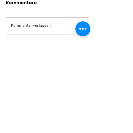
Kommentare
Kommentar verfassen...
MÖCHTEST DU UNSEREN
NEWSLETTER BEKOMMEN?
Dann melde dich einfach hier dafür an!
Ich habe die Datenschutzerklärung zur
Kenntnis genommen.