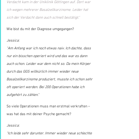
Verdacht kam in der Uniklinik Göttingen auf. Dort war 
ich wegen mehrerer Basalzellkarzinome. Leider hat 
sich der Verdacht dann auch schnell bestätigt."
Wie bist du mit der Diagnose umgegangen?
Jessica:
"Am Anfang war ich noch etwas naiv. Ich dachte, dass 
nur ein bisschen operiert wird und das war es dann 
auch schon. Leider war dem nicht so. Da mein Körper 
durch das GGS willkürlich immer wieder neue 
Basalzellkarzinome produziert, musste ich schon sehr 
oft operiert werden. Bei 200 Operationen habe ich 
aufgehört zu zählen."
So viele Operationen muss man erstmal verkraften – 
was hat das mit deiner Psyche gemacht?
Jessica:
"Ich leide sehr darunter. Immer wieder neue schlechte 