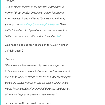
Jessica:
"Als immer mehr und mehr Basalzellkarzinome in 
immer kürzeren Abständen enstanden, hat meine 
Klinik vorgeschlagen, Chemo Tabletten zu nehmen, 
sogenannte 
Hedgehog- Signalweg-Inhibitoren
. Davor 
hatte ich neben den Operationen schon verschiedene 
Salben und eine spezielle Bestrahlung, die 
PDT
."
Was haben diese ganzen Therapien für Auswirkungen 
auf dein Leben?
Jessica:
“Besonders schlimm finde ich, dass ich wegen der 
Erkrankung keine Kinder bekommen darf. Das belastet 
mich sehr. Dazu kommen körperliche Einschränkungen 
durch die vielen Therapien und durch die Operationen. 
Meine Psyche leidet ziemlich doll darunter, so dass ich 
oft mit Antidepressiva gegensteuern muss.“
Ist das Gorlin- Goltz- Syndrom heilbar?