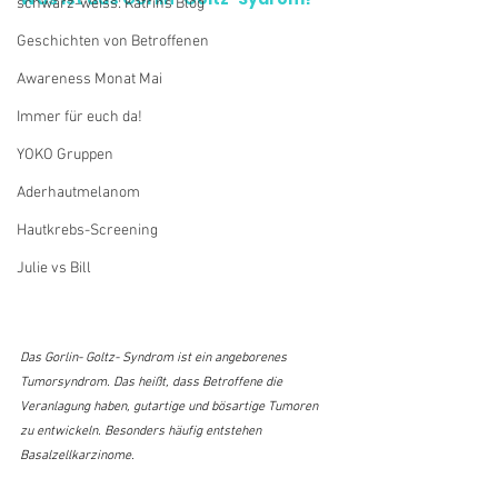
schwarz-weiss: Katrins Blog
Geschichten von Betroffenen
Awareness Monat Mai
Immer für euch da!
YOKO Gruppen
Aderhautmelanom
Hautkrebs-Screening
Julie vs Bill
Das Gorlin- Goltz- Syndrom ist ein angeborenes 
Tumorsyndrom. Das heißt, dass Betroffene die 
Veranlagung haben, gutartige und bösartige Tumoren 
zu entwickeln. Besonders häufig entstehen 
Basalzellkarzinome.