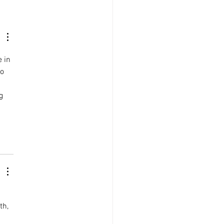
 in 
o 
g 
th, 
 