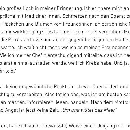
in großes Loch in meiner Erinnerung. Ich erinnere mich an
räche mit Mediziner:innen, Schmerzen nach den Operatio
 Päckchen und Blumen von Freund:innen, an persönliche 
es mir wirklich ging? Das hat mein Gehirn tief vergraben. M
 die Praxis verlasse und an der gegenüberliegenden Haltest
warte. Ich weiß nicht mehr, wie ich es meinen Freund:inne
Wie ich meiner Chefin entschuldigend mitteilte, dass ich na
erst einmal ausfallen werde, weil ich Krebs habe. Und ja, 
r leid.“ 
ar keine ungewöhnliche Reaktion. Ich war überfordert und n
chtig zu verarbeiten. Also tat ich das, was ich am besten kan
an machen, informieren, lesen, handeln. Nach dem Motto: M
 Angst ist jetzt keine Zeit. „
Um uns wütet das Meer.
"
ren, habe ich auf (unbewusste) Weise einen Umgang mit me