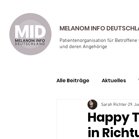
MELANOM INFO DEUTSCHLAN
Patientenorganisation für Betroffene
und deren Angehörige
Alle Beiträge
Aktuelles
Geschichten von Betroffe
Sarah Richter
29. Ju
Happy T
in Rich
Aderhautmelanom
Ha