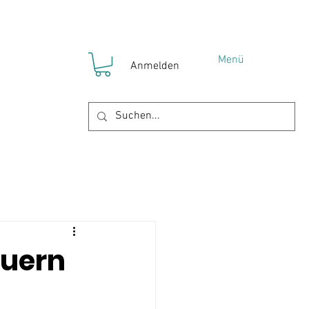
Menü
Anmelden
!
YOKO Gruppen
euern