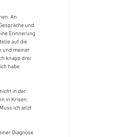
 
nen. An 
Gespräche und 
eine Erinnerung 
elle auf die 
n und meiner 
ch knapp drei 
ich habe 
icht in der 
n in Krisen: 
uss ich jetzt 
iner Diagnose 