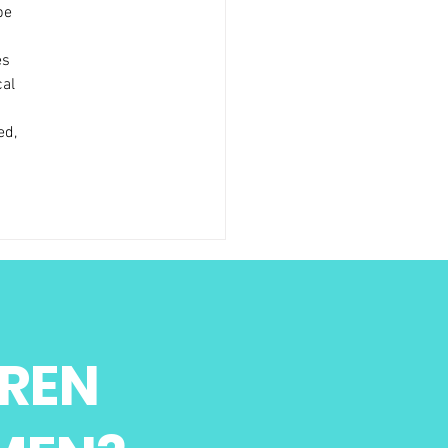
pe 
s 
al 
d, 
REN