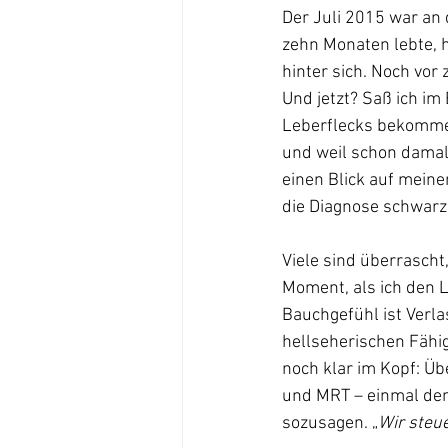
Der Juli 2015 war an d
zehn Monaten lebte, 
hinter sich. Noch vor
Und jetzt? Saß ich i
Leberflecks bekommen
und weil schon damals
einen Blick auf meine
die Diagnose schwarz
Viele sind überrascht
Moment, als ich den L
Bauchgefühl ist Verla
hellseherischen Fähig
noch klar im Kopf: Ü
und MRT – einmal den
sozusagen. „
Wir steu