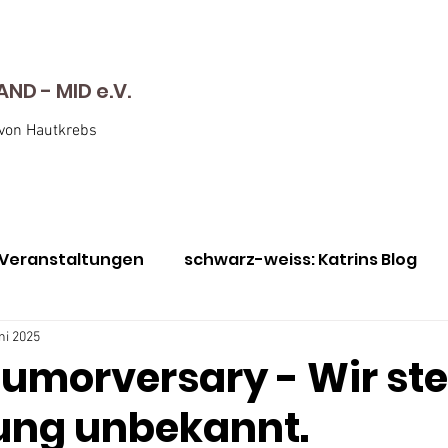
D - MID e.V.
 von Hautkrebs
Veranstaltungen
schwarz-weiss: Katrins Blog
nen
Awareness Monat Mai
Immer für euch da
ni 2025
umorversary - Wir st
tung unbekannt.
utkrebs-Screening
Julie vs Bill