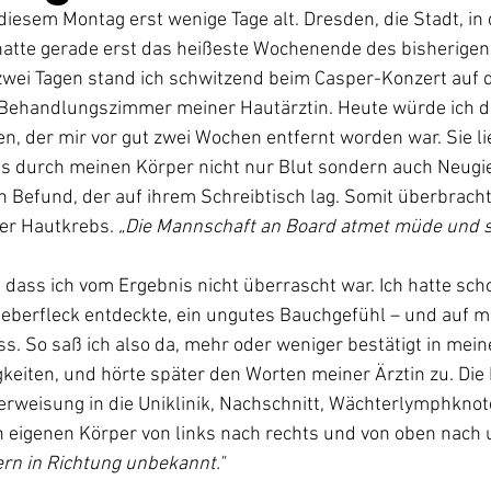
iesem Montag erst wenige Tage alt. Dresden, die Stadt, in d
hatte gerade erst das heißeste Wochenende des bisherig
 zwei Tagen stand ich schwitzend beim Casper-Konzert auf 
m Behandlungszimmer meiner Hautärztin. Heute würde ich 
, der mir vor gut zwei Wochen entfernt worden war. Sie li
 durch meinen Körper nicht nur Blut sondern auch Neugier
n Befund, der auf ihrem Schreibtisch lag. Somit überbrachte
er Hautkrebs. 
„Die Mannschaft an Board atmet müde und s
, dass ich vom Ergebnis nicht überrascht war. Ich hatte sc
eberfleck entdeckte, ein ungutes Bauchgefühl – und auf m
ss. So saß ich also da, mehr oder weniger bestätigt in mein
keiten, und hörte später den Worten meiner Ärztin zu. Die 
berweisung in die Uniklinik, Nachschnitt, Wächterlymphkno
 eigenen Körper von links nach rechts und von oben nach 
ern in Richtung unbekannt."