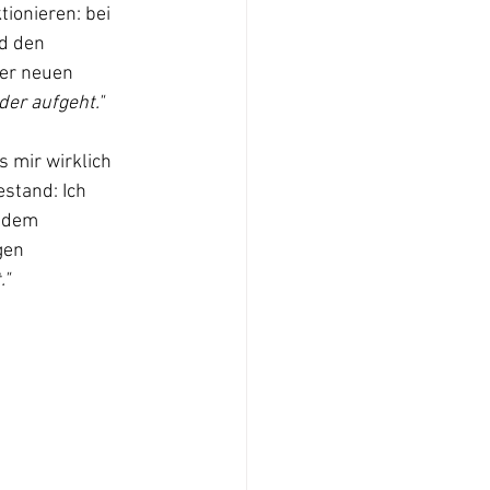
ionieren: bei 
d den 
der neuen 
der aufgeht." 
 mir wirklich 
estand: Ich 
 dem 
gen 
."