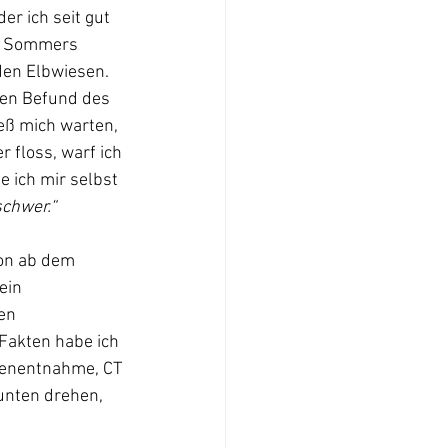
er ich seit gut 
en Sommers 
den Elbwiesen. 
den Befund des 
eß mich warten, 
 floss, warf ich 
 ich mir selbst 
chwer.“
hon ab dem 
ein 
en 
Fakten habe ich 
tenentnahme, CT 
unten drehen, 