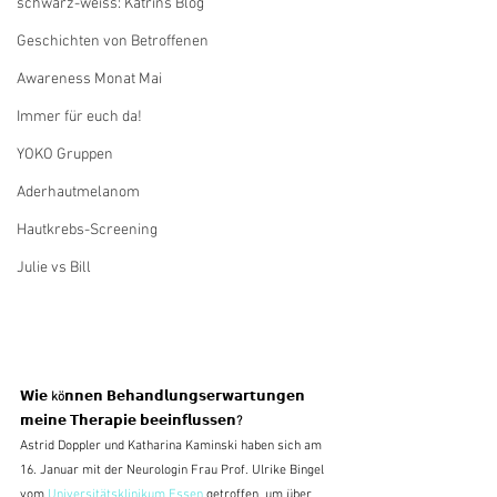
schwarz-weiss: Katrins Blog
Geschichten von Betroffenen
Awareness Monat Mai
Immer für euch da!
YOKO Gruppen
Aderhautmelanom
Hautkrebs-Screening
Julie vs Bill
𝗪𝗶𝗲 kö𝗻𝗻𝗲𝗻 𝗕𝗲𝗵𝗮𝗻𝗱𝗹𝘂𝗻𝗴𝘀𝗲𝗿𝘄𝗮𝗿𝘁𝘂𝗻𝗴𝗲𝗻 
𝗺𝗲𝗶𝗻𝗲 𝗧𝗵𝗲𝗿𝗮𝗽𝗶𝗲 𝗯𝗲𝗲𝗶𝗻𝗳𝗹𝘂𝘀𝘀𝗲𝗻? 
Astrid Doppler und Katharina Kaminski haben sich am 
16. Januar mit der Neurologin Frau Prof. Ulrike Bingel 
vom 
Universitätsklinikum Essen
 getroffen, um über 