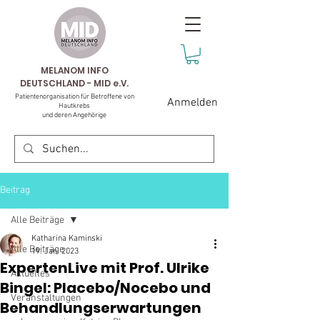
MELANOM INFO
DEUTSCHLAND - MID e.V.
Patientenorganisation für Betroffene von
Anmelden
Hautkrebs
und deren Angehörige
Beitrag
Alle Beiträge
Katharina Kaminski
Alle Beiträge
19. Jan. 2023
ExpertenLive mit Prof. Ulrike
Aktuelles
Bingel: Placebo/Nocebo und
Veranstaltungen
Behandlungserwartungen