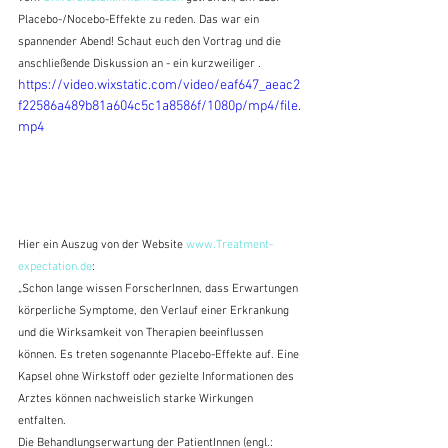
Placebo-/Nocebo-Effekte zu reden. Das war ein 
spannender Abend! Schaut euch den Vortrag und die 
anschließende Diskussion an - ein kurzweiliger . 
https://video.wixstatic.com/video/eaf647_aeac2
f22586a489b81a604c5c1a8586f/1080p/mp4/file.
mp4
Hier ein Auszug von der Website 
www.Treatment-
expectation.de
:
„Schon lange wissen ForscherInnen, dass Erwartungen 
körperliche Symptome, den Verlauf einer Erkrankung 
und die Wirksamkeit von Therapien beeinflussen 
können. Es treten sogenannte Placebo-Effekte auf. Eine 
Kapsel ohne Wirkstoff oder gezielte Informationen des 
Arztes können nachweislich starke Wirkungen 
entfalten. 
Die Behandlungserwartung der PatientInnen (engl.: 