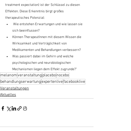
treatment expectation) ist der Schlüssel zu diesen 
Effekten. Diese Erkenntnis birgt großes 
therapeutisches Potenzial:
 Wie entstehen Erwartungen und wie lassen sie 
sich beeinflussen?
Können TherapeutInnen mit diesem Wissen die 
Wirksamkeit und Verträglichkeit von 
Medikamenten und Behandlungen verbessern? 
Was passiert dabei im Gehirn und welche 
psychologischen und neurobiologischen 
Mechanismen liegen dem Effekt zugrunde?“
melanom
veranstaltung
placebo
nocebo
behandlungserwartung
expertenlive
facebooklive
Veranstaltungen
Aktuelles