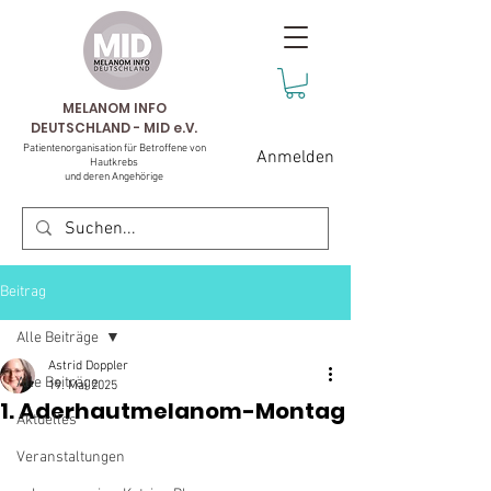
MELANOM INFO
DEUTSCHLAND - MID e.V.
Patientenorganisation für Betroffene von
Anmelden
Hautkrebs
und deren Angehörige
Beitrag
Alle Beiträge
Astrid Doppler
Alle Beiträge
19. Mai 2025
1. Aderhautmelanom-Montag
Aktuelles
Veranstaltungen