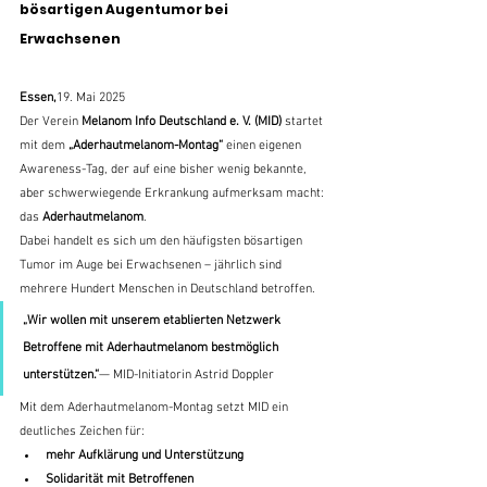
bösartigen Augentumor bei 
Erwachsenen
Essen,
19. Mai 2025
Der Verein 
Melanom Info Deutschland e. V. (MID)
 startet 
mit dem 
„Aderhautmelanom-Montag“
 einen eigenen 
Awareness-Tag, der auf eine bisher wenig bekannte, 
aber schwerwiegende Erkrankung aufmerksam macht: 
das 
Aderhautmelanom
.
Dabei handelt es sich um den häufigsten bösartigen 
Tumor im Auge bei Erwachsenen – jährlich sind 
mehrere Hundert Menschen in Deutschland betroffen. 
„Wir wollen mit unserem etablierten Netzwerk 
Betroffene mit Aderhautmelanom bestmöglich 
unterstützen.“
— MID-Initiatorin Astrid Doppler
Mit dem Aderhautmelanom-Montag setzt MID ein 
deutliches Zeichen für:
mehr Aufklärung und Unterstützung
Solidarität mit Betroffenen