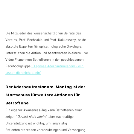
Die Mitglieder des wissenschaftlichen Beirats des 
Vereins, Prof. Bechrakis und Prof. Kakkassery, beide 
absolute Experten für ophtalmologische Onkologie, 
unterstützen die Aktion und beantworten in einem Live 
Video Fragen von Betroffenen in der geschlossenen 
Facebookgruppe 
"Diagnose Aderhautmelanom - wir 
lassen dich nicht allein".
Der Aderhautmelanom-Montag ist der 
Startschuss für weitere Aktionen für 
Betroffene
Ein eigener Awareness-Tag kann Betroffenen zwar 
zeigen "
Du bist nicht allein!
", aber nachhaltige 
Unterstützung ist wichtig, um langfristig 
Patienteninteressen voranzubringen und Versorgung, 