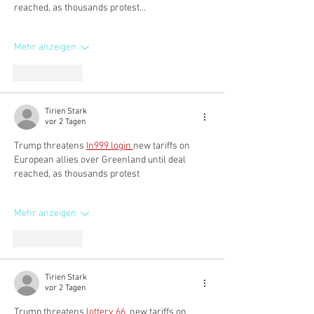
reached, as thousands protest...
Mehr anzeigen
Gefällt mir
Tirien Stark
vor 2 Tagen
Trump threatens 
In999 login 
new tariffs on 
European allies over Greenland until deal 
reached, as thousands protest
Mehr anzeigen
Gefällt mir
Tirien Stark
vor 2 Tagen
Trump threatens 
lottery 66 
 new tariffs on 