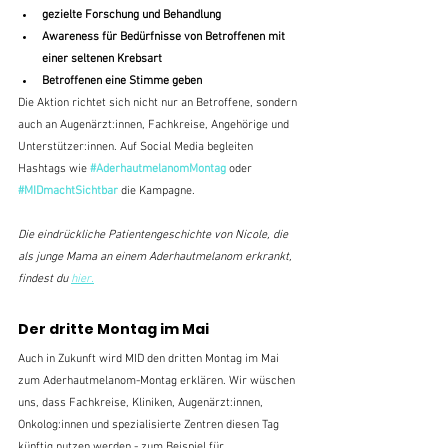
gezielte Forschung und Behandlung
Awareness für Bedürfnisse von Betroffenen mit 
einer seltenen Krebsart
Betroffenen eine Stimme geben
Die Aktion richtet sich nicht nur an Betroffene, sondern 
auch an Augenärzt:innen, Fachkreise, Angehörige und 
Unterstützer:innen. Auf Social Media begleiten 
Hashtags wie 
#AderhautmelanomMontag
 oder 
#MIDmachtSichtbar
 die Kampagne.
Die eindrückliche Patientengeschichte von Nicole, die 
als junge Mama an einem Aderhautmelanom erkrankt, 
findest du 
hier.
Der dritte Montag im Mai
Auch in Zukunft wird MID den dritten Montag im Mai 
zum Aderhautmelanom-Montag erklären. Wir wüschen 
uns, dass Fachkreise, Kliniken, Augenärzt:innen, 
Onkolog:innen und spezialisierte Zentren diesen Tag 
künftig nutzen werden - zum Beispiel für 