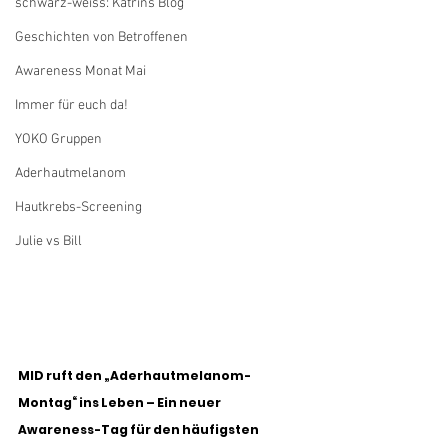
schwarz-weiss: Katrins Blog
Geschichten von Betroffenen
Awareness Monat Mai
Immer für euch da!
YOKO Gruppen
Aderhautmelanom
Hautkrebs-Screening
Julie vs Bill
MID ruft den „Aderhautmelanom-
Montag“ ins Leben – Ein neuer 
Awareness-Tag für den häufigsten 