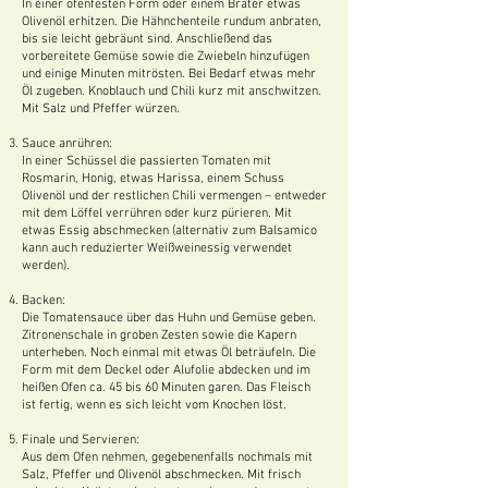
In einer ofenfesten Form oder einem Bräter etwas
Olivenöl erhitzen. Die Hähnchenteile rundum anbraten,
bis sie leicht gebräunt sind. Anschließend das
vorbereitete Gemüse sowie die Zwiebeln hinzufügen
und einige Minuten mitrösten. Bei Bedarf etwas mehr
Öl zugeben. Knoblauch und Chili kurz mit anschwitzen.
Mit Salz und Pfeffer würzen.
Sauce anrühren:
In einer Schüssel die passierten Tomaten mit
Rosmarin, Honig, etwas Harissa, einem Schuss
Olivenöl und der restlichen Chili vermengen – entweder
mit dem Löffel verrühren oder kurz pürieren. Mit
etwas Essig abschmecken (alternativ zum Balsamico
kann auch reduzierter Weißweinessig verwendet
werden).
Backen:
Die Tomatensauce über das Huhn und Gemüse geben.
Zitronenschale in groben Zesten sowie die Kapern
unterheben. Noch einmal mit etwas Öl beträufeln. Die
Form mit dem Deckel oder Alufolie abdecken und im
heißen Ofen ca. 45 bis 60 Minuten garen. Das Fleisch
ist fertig, wenn es sich leicht vom Knochen löst.
Finale und Servieren:
Aus dem Ofen nehmen, gegebenenfalls nochmals mit
Salz, Pfeffer und Olivenöl abschmecken. Mit frisch