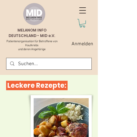
MELANOM INFO
DEUTSCHLAND - MID e.V.
Patientenorganisation für Betroffene von
Anmelden
Hautkrebs
und deren Angehörige
Leckere Rezepte: