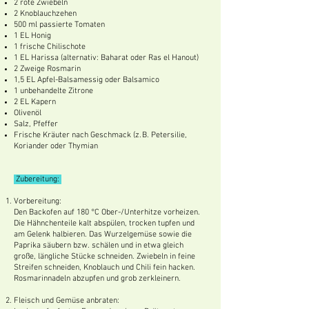
2 rote Zwiebeln
2 Knoblauchzehen
500 ml passierte Tomaten
1 EL Honig
1 frische Chilischote
1 EL Harissa (alternativ: Baharat oder Ras el Hanout)
2 Zweige Rosmarin
1,5 EL Apfel-Balsamessig oder Balsamico
1 unbehandelte Zitrone
2 EL Kapern
Olivenöl
Salz, Pfeffer
Frische Kräuter nach Geschmack (z. B. Petersilie,
Koriander oder Thymian
Zubereitung:
Vorbereitung:
Den Backofen auf 180 °C Ober-/Unterhitze vorheizen.
Die Hähnchenteile kalt abspülen, trocken tupfen und
am Gelenk halbieren. Das Wurzelgemüse sowie die
Paprika säubern bzw. schälen und in etwa gleich
große, längliche Stücke schneiden. Zwiebeln in feine
Streifen schneiden, Knoblauch und Chili fein hacken.
Rosmarinnadeln abzupfen und grob zerkleinern.
Fleisch und Gemüse anbraten: