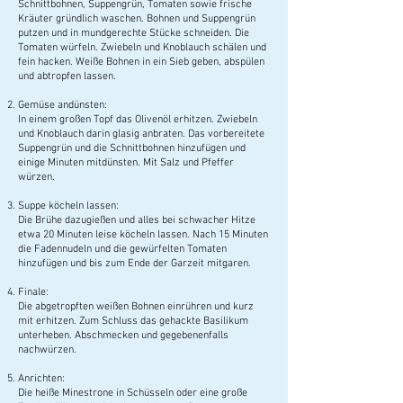
Schnittbohnen, Suppengrün, Tomaten sowie frische
Kräuter gründlich waschen. Bohnen und Suppengrün
putzen und in mundgerechte Stücke schneiden. Die
Tomaten würfeln. Zwiebeln und Knoblauch schälen und
fein hacken. Weiße Bohnen in ein Sieb geben, abspülen
und abtropfen lassen.
Gemüse andünsten:
In einem großen Topf das Olivenöl erhitzen. Zwiebeln
und Knoblauch darin glasig anbraten. Das vorbereitete
Suppengrün und die Schnittbohnen hinzufügen und
einige Minuten mitdünsten. Mit Salz und Pfeffer
würzen.
Suppe köcheln lassen:
Die Brühe dazugießen und alles bei schwacher Hitze
etwa 20 Minuten leise köcheln lassen. Nach 15 Minuten
die Fadennudeln und die gewürfelten Tomaten
hinzufügen und bis zum Ende der Garzeit mitgaren.
Finale:
Die abgetropften weißen Bohnen einrühren und kurz
mit erhitzen. Zum Schluss das gehackte Basilikum
unterheben. Abschmecken und gegebenenfalls
nachwürzen.
Anrichten:
Die heiße Minestrone in Schüsseln oder eine große