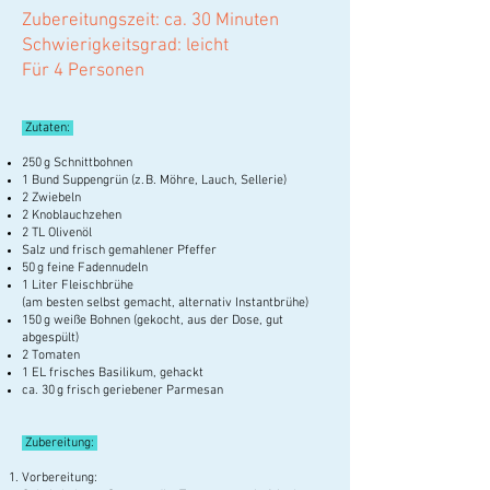
Zubereitungszeit: ca. 30 Minuten
Schwierigkeitsgrad: leicht
Für 4 Personen
Zutaten:
250 g Schnittbohnen
1 Bund Suppengrün (z. B. Möhre, Lauch, Sellerie)
2 Zwiebeln
2 Knoblauchzehen
2 TL Olivenöl
Salz und frisch gemahlener Pfeffer
50 g feine Fadennudeln
1 Liter Fleischbrühe
(am besten selbst gemacht, alternativ Instantbrühe)
150 g weiße Bohnen (gekocht, aus der Dose, gut
abgespült)
2 Tomaten
1 EL frisches Basilikum, gehackt
ca. 30 g frisch geriebener Parmesan
Zubereitung:
Vorbereitung: