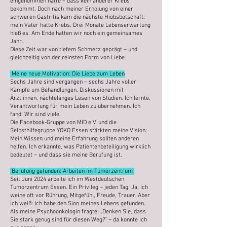
eingenommen hatte – dass kein anderer Krebs
bekommt. Doch nach meiner Erholung von einer
schweren Gastritis kam die nächste Hiobsbotschaft:
mein Vater hatte Krebs. Drei Monate Lebenserwartung
hieß es. Am Ende hatten wir noch ein gemeinsames
Jahr.
Diese Zeit war von tiefem Schmerz geprägt – und
gleichzeitig von der reinsten Form von Liebe.
Meine neue Motivation: Die Liebe zum Leben
Sechs Jahre sind vergangen – sechs Jahre voller
Kämpfe um Behandlungen, Diskussionen mit
Ärzt:innen, nächtelanges Lesen von Studien. Ich lernte,
Verantwortung für mein Leben zu übernehmen. Ich
fand: Wir sind viele.
Die Facebook-Gruppe von MID e.V. und die
Selbsthilfegruppe YOKO Essen stärkten meine Vision:
Mein Wissen und meine Erfahrung sollten anderen
helfen. Ich erkannte, was Patientenbeteiligung wirklich
bedeutet – und dass sie meine Berufung ist.
Berufung gefunden: Arbeiten im Tumorzentrum
Seit Juni 2024 arbeite ich im Westdeutschen
Tumorzentrum Essen. Ein Privileg – jeden Tag. Ja, ich
weine oft vor Rührung, Mitgefühl, Freude, Trauer. Aber
ich weiß: Ich habe den Sinn meines Lebens gefunden.
Als meine Psychoonkologin fragte: „Denken Sie, dass
Sie stark genug sind für diesen Weg?“ – da konnte ich