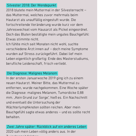
Silvester 2018: Der Wendepunkt
2018 blutete mein Muttermal in der Silvesternacht –
das Muttermal, welches zuvor mehrmals beim
Hautarzt als unauffällig eingestuft wurde. Die
fortschreitende Veränderung wurde kurz vor dem
Jahreswechsel vom Hausarzt als Pickel eingeordnet.
Doch das Bluten bestätigte mein ungutes Bauchgefühl:
Etwas stimmte nicht.
Ich fühlte mich seit Monaten nicht wohl, suchte
verschiedene Ärzt:innen auf – doch meine Symptome
wurden auf Stress zurückgeführt. Dabei lief mein
Leben eigentlich großartig: Ende des Masterstudiums,
berufliche Leidenschaft, frisch verliebt.
Die Diagnose: Malignes Melanom
In der ersten Januarwoche 2019 ging ich zu einem
neuen Hautarzt. Meiner Bitte, das Muttermal zu
entfernen, wurde nachgekommen. Eine Woche später
die Diagnose: malignes Melanom, Tumordicke 0,88
mm. „Kein Grund zur Sorge“, hieß es. Ein Nachschnitt
und eventuell die Untersuchung der
Wächterlymphknoten sollten reichen. Aber mein
Bauchgefühl sagte etwas anderes – und es sollte recht
behalten.
Zwei Jahre später: Rückblick auf ein anderes Leben
2020 sah mein Leben völlig anders aus. In der