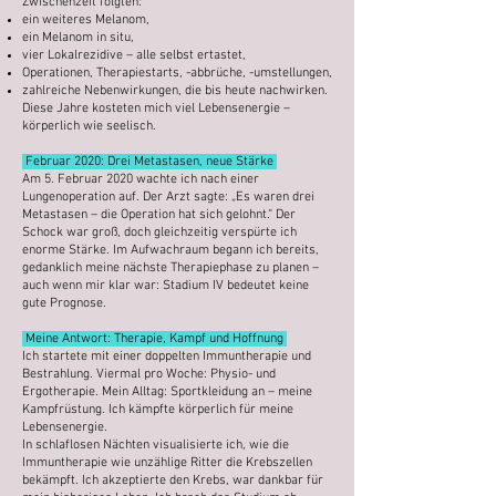
Zwischenzeit folgten:
ein weiteres Melanom,
ein Melanom in situ,
vier Lokalrezidive – alle selbst ertastet,
Operationen, Therapiestarts, -abbrüche, -umstellungen,
zahlreiche Nebenwirkungen, die bis heute nachwirken.
Diese Jahre kosteten mich viel Lebensenergie –
körperlich wie seelisch.
Februar 2020: Drei Metastasen, neue Stärke
Am 5. Februar 2020 wachte ich nach einer
Lungenoperation auf. Der Arzt sagte: „Es waren drei
Metastasen – die Operation hat sich gelohnt.“ Der
Schock war groß, doch gleichzeitig verspürte ich
enorme Stärke. Im Aufwachraum begann ich bereits,
gedanklich meine nächste Therapiephase zu planen –
auch wenn mir klar war: Stadium IV bedeutet keine
gute Prognose.
Meine Antwort: Therapie, Kampf und Hoffnung
Ich startete mit einer doppelten Immuntherapie und
Bestrahlung. Viermal pro Woche: Physio- und
Ergotherapie. Mein Alltag: Sportkleidung an – meine
Kampfrüstung. Ich kämpfte körperlich für meine
Lebensenergie.
In schlaflosen Nächten visualisierte ich, wie die
Immuntherapie wie unzählige Ritter die Krebszellen
bekämpft. Ich akzeptierte den Krebs, war dankbar für