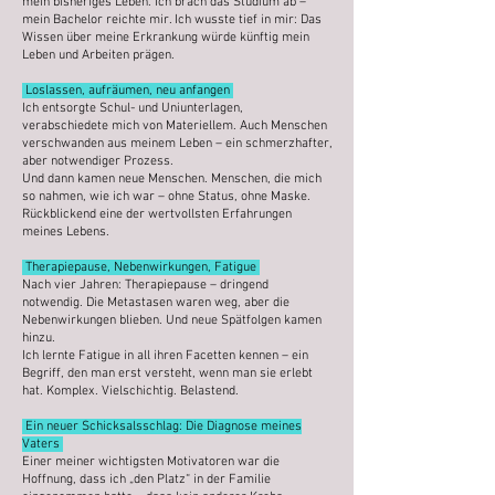
mein bisheriges Leben. Ich brach das Studium ab –
mein Bachelor reichte mir. Ich wusste tief in mir: Das
Wissen über meine Erkrankung würde künftig mein
Leben und Arbeiten prägen.
Loslassen, aufräumen, neu anfangen
Ich entsorgte Schul- und Uniunterlagen,
verabschiedete mich von Materiellem. Auch Menschen
verschwanden aus meinem Leben – ein schmerzhafter,
aber notwendiger Prozess.
Und dann kamen neue Menschen. Menschen, die mich
so nahmen, wie ich war – ohne Status, ohne Maske.
Rückblickend eine der wertvollsten Erfahrungen
meines Lebens.
Therapiepause, Nebenwirkungen, Fatigue
Nach vier Jahren: Therapiepause – dringend
notwendig. Die Metastasen waren weg, aber die
Nebenwirkungen blieben. Und neue Spätfolgen kamen
hinzu.
Ich lernte Fatigue in all ihren Facetten kennen – ein
Begriff, den man erst versteht, wenn man sie erlebt
hat. Komplex. Vielschichtig. Belastend.
Ein neuer Schicksalsschlag: Die Diagnose meines
Vaters
Einer meiner wichtigsten Motivatoren war die
Hoffnung, dass ich „den Platz“ in der Familie